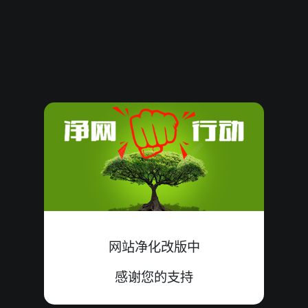
3466531
09
大
双
错
1+0+8=09
3466530
15
小
双
错
5+6+4=15
3466529
15
大
双
中
6+2+7=15
3466528
13
大
双
错
9+0+4=13
3466527
10
小
双
中
1+7+2=10
3466526
11
大
单
中
0+4+7=11
3466525
03
大
单
中
1+1+1=03
网站净化改版中
3466524
06
小
单
中
2+0+4=06
感谢您的支持
3466523
11
小
单
中
6+3+2=11