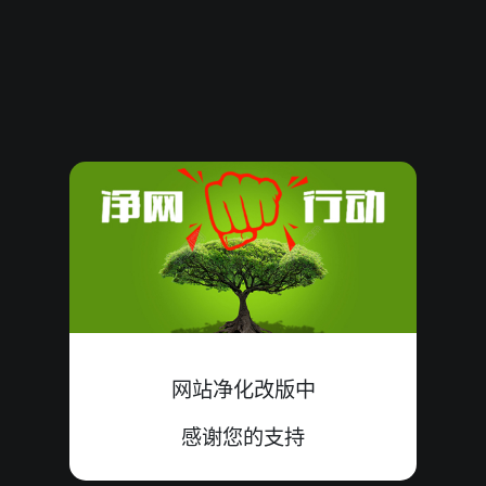
3467149
16
大
双
中
9+3+4=16
3467148
01
小
双
中
1+0+0=01
3467147
14
大
双
中
8+0+6=14
3467146
17
大
单
中
9+7+1=17
3467145
15
小
单
中
1+8+6=15
3467144
14
大
单
中
3+9+2=14
3467143
13
大
双
错
8+3+2=13
网站净化改版中
3467142
14
大
单
中
5+7+2=14
感谢您的支持
3467141
11
大
单
中
1+8+2=11