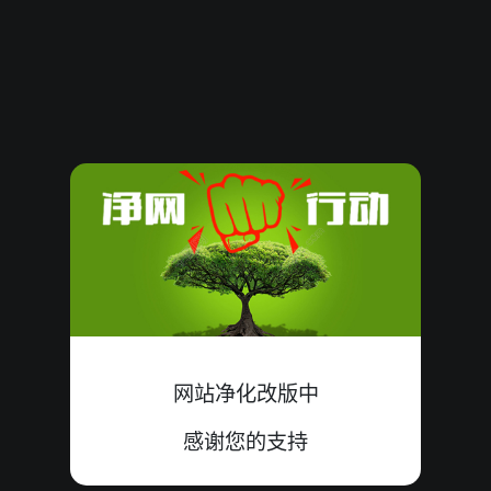
62136
09
殺
小双
中
4+1+4=09
62135
08
殺
大双
中
1+4+3=08
62134
20
殺
大单
中
5+9+6=20
62133
10
殺
小单
中
1+3+6=10
62132
21
殺
大双
中
5+8+8=21
62131
13
殺
小双
中
1+5+7=13
62130
14
殺
小双
中
5+9+0=14
网站净化改版中
62129
16
殺
大单
中
3+9+4=16
感谢您的支持
62128
18
殺
小双
中
0+9+9=18