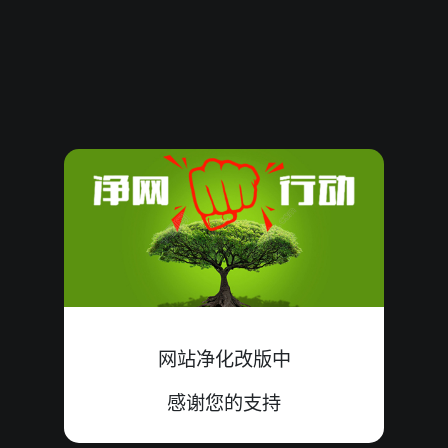
3466639
20
殺
小双
中
7+7+6=20
3466638
16
殺
小单
中
5+4+7=16
3466637
09
殺
小双
中
6+2+1=09
3466636
08
殺
大单
中
2+2+4=08
3466635
12
殺
大双
中
0+8+4=12
3466634
05
殺
大双
中
0+3+2=05
3466633
06
殺
大单
中
2+2+2=06
网站净化改版中
3466632
09
殺
小双
中
5+1+3=09
感谢您的支持
3466631
09
殺
小双
中
4+3+2=09